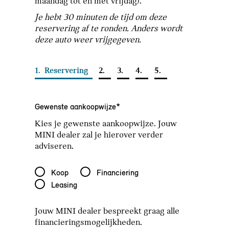
maandag tot en met vrijdag).
Je hebt 30 minuten de tijd om deze
reservering af te ronden. Anders wordt
deze auto weer vrijgegeven.
1.
Reservering
2.
3.
4.
5.
Gewenste aankoopwijze*
Kies je gewenste aankoopwijze. Jouw
MINI dealer zal je hierover verder
adviseren.
Gewenste aankoopwijze*
Koop
Financiering
Leasing
Jouw MINI dealer bespreekt graag alle
financieringsmogelijkheden.