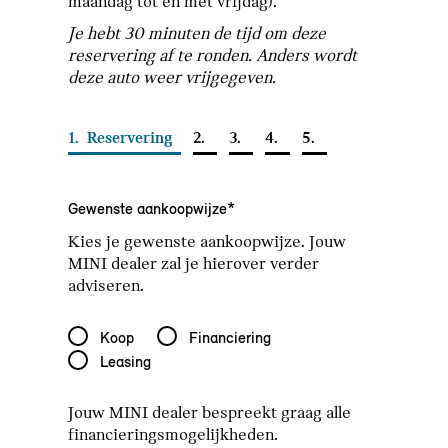
maandag tot en met vrijdag).
Je hebt 30 minuten de tijd om deze
reservering af te ronden. Anders wordt
deze auto weer vrijgegeven.
1.
Reservering
2.
3.
4.
5.
Gewenste aankoopwijze*
Kies je gewenste aankoopwijze. Jouw
MINI dealer zal je hierover verder
adviseren.
Gewenste aankoopwijze*
Koop
Financiering
Leasing
Jouw MINI dealer bespreekt graag alle
financieringsmogelijkheden.