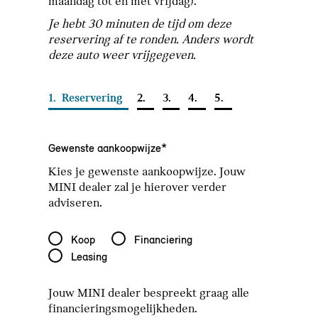
maandag tot en met vrijdag).
Je hebt 30 minuten de tijd om deze
reservering af te ronden. Anders wordt
deze auto weer vrijgegeven.
1.
Reservering
2.
3.
4.
5.
Gewenste aankoopwijze*
Kies je gewenste aankoopwijze. Jouw
MINI dealer zal je hierover verder
adviseren.
Gewenste aankoopwijze*
Koop
Financiering
Leasing
Jouw MINI dealer bespreekt graag alle
financieringsmogelijkheden.