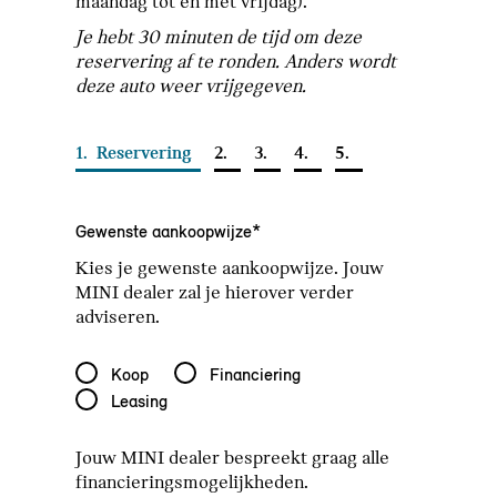
maandag tot en met vrijdag).
Je hebt 30 minuten de tijd om deze
reservering af te ronden. Anders wordt
deze auto weer vrijgegeven.
1.
Reservering
2.
3.
4.
5.
Gewenste aankoopwijze*
Kies je gewenste aankoopwijze. Jouw
MINI dealer zal je hierover verder
adviseren.
Gewenste aankoopwijze*
Koop
Financiering
Leasing
Jouw MINI dealer bespreekt graag alle
financieringsmogelijkheden.