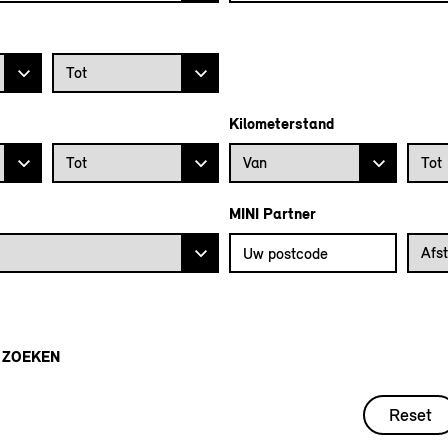
Prijs tot
Tot
Kilometerstand
Bouwjaar tot
Kilometerstand vanaf
Kilome
Tot
Van
Tot
MINI Partner
Vul uw postcode in om de dichtstb
Afstan
Afs
 ZOEKEN
Reset