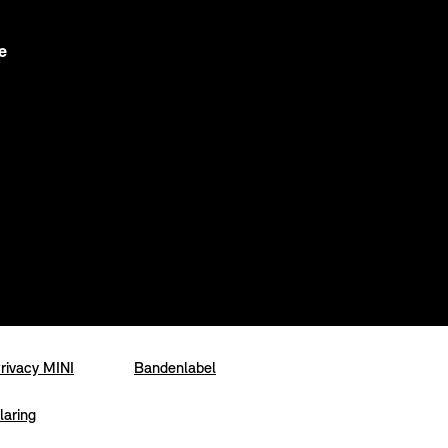
e
rivacy MINI
Bandenlabel
laring