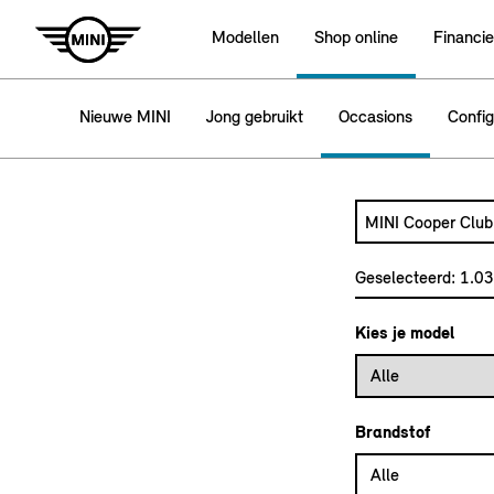
Modellen
Shop online
Financie
Nieuwe MINI
Jong gebruikt
Occasions
Config
Zoek naar een a
Typ een automode
Geselecteerd:
1.0
Kies je model
Alle
Brandstof
Alle