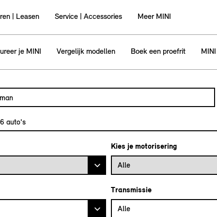
ren | Leasen
Service | Accessories
Meer MINI
ureer je MINI
Vergelijk modellen
Boek een proefrit
MINI
utomodel, bijvoorbeeld MINI Cooper Clubman
l in en druk op enter om te zoeken
36
auto's
Kies je motorisering
Alle
Transmissie
Alle