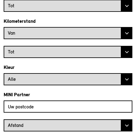
Bouwjaar tot
Tot
Kilometerstand
Kilometerstand vanaf
Van
Kilometerstand tot
Tot
Kleur
Alle
MINI Partner
Vul uw postcode in om de dichtstbijzijnde MINI dealer te vinden
Afstand van uw postcode tot de MINI Dealer
Afstand