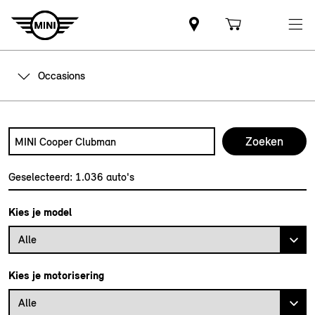
Occasions
Zoek naar een automodel, bijvoorbeeld MINI Cooper Club
Typ een automodel in en druk op enter om te zoeken
Geselecteerd:
1.036
auto's
Kies je model
Alle
Kies je motorisering
Alle