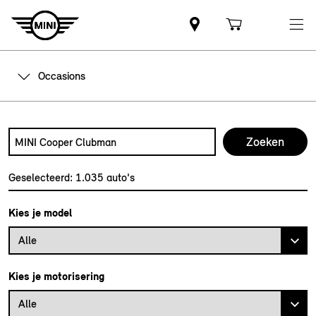
Occasions
Zoek naar een automodel, bijvoorbeeld MINI Cooper Club
Typ een automodel in en druk op enter om te zoeken
Geselecteerd:
1.035
auto's
Kies je model
Alle
Kies je motorisering
Alle