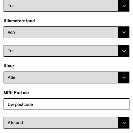
Bouwjaar tot
Tot
Kilometerstand
Kilometerstand vanaf
Van
Kilometerstand tot
Tot
Kleur
Alle
MINI Partner
Vul uw postcode in om de dichtstbijzijnde MINI dealer te vinden
Afstand van uw postcode tot de MINI Dealer
Afstand