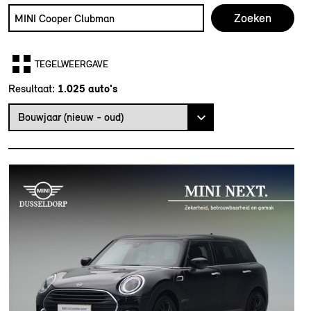
Zoek naar een automodel, bijvoorbeeld MINI Cooper Club
Typ een automodel in en druk op enter om te zoeken
TEGELWEERGAVE
Resultaat:
Bouwjaar (nieuw - oud)