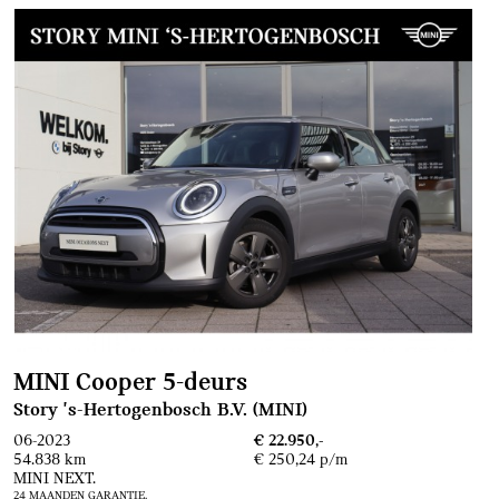
MINI Cooper 5-deurs
Story 's-Hertogenbosch B.V. (MINI)
06-2023
€ 22.950,-
54.838 km
€ 250,24 p/m
MINI NEXT.
24 MAANDEN GARANTIE.