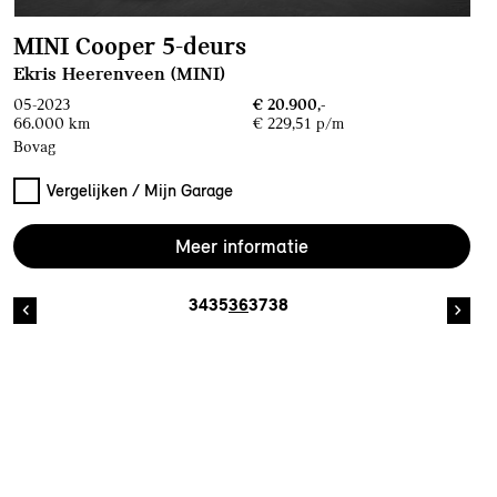
MINI Cooper 5-deurs
Ekris Heerenveen (MINI)
05-2023
€ 20.900,-
66.000 km
€ 229,51 p/m
Bovag
Vergelijken / Mijn Garage
Meer informatie
34
35
36
37
38