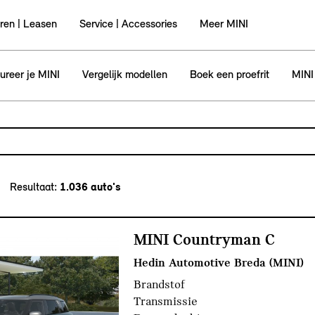
ren | Leasen
Service | Accessories
Meer MINI
ureer je MINI
Vergelijk modellen
Boek een proefrit
MINI
odel, bijvoorbeeld MINI Cooper Clubman
 en druk op enter om te zoeken
Resultaat:
MINI Countryman C
Hedin Automotive Breda (MINI)
Brandstof
Transmissie