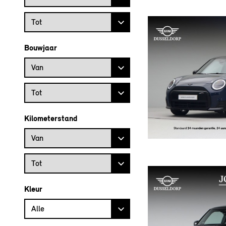
Prijs tot
Tot
Bouwjaar
Bouwjaar vanaf
Van
Bouwjaar tot
Tot
Kilometerstand
Kilometerstand vanaf
Van
Kilometerstand tot
Tot
Kleur
Alle