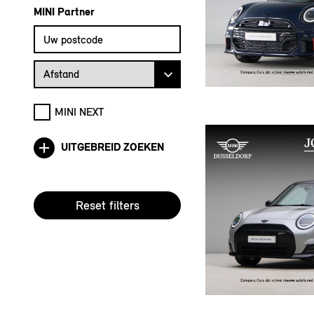
MINI Partner
Vul uw postcode in om de dichtstbijzijnde MINI dealer te vin
Afstand van uw postcode tot de MINI Dealer
Afstand
MINI NEXT
UITGEBREID ZOEKEN
Reset filters