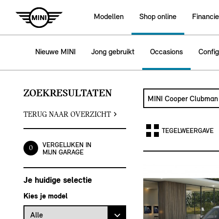
Modellen
Shop online
Financie
Nieuwe MINI
Jong gebruikt
Occasions
Config
ZOEKRESULTATEN
Zoek naar een autom
Typ een automodel in
TERUG NAAR OVERZICHT
TEGELWEERGAVE
VERGELIJKEN IN
0
MIJN GARAGE
Je huidige selectie
Kies je model
Alle