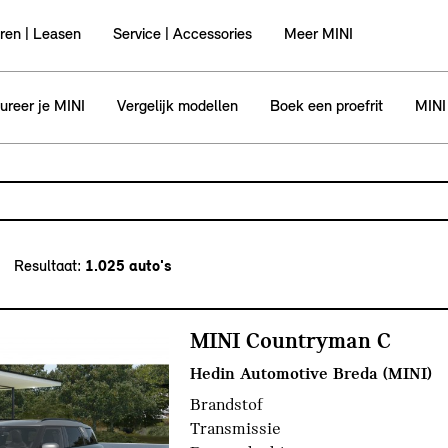
ren | Leasen
Service | Accessories
Meer MINI
ureer je MINI
Vergelijk modellen
Boek een proefrit
MINI
odel, bijvoorbeeld MINI Cooper Clubman
 en druk op enter om te zoeken
Resultaat:
MINI Countryman C
Hedin Automotive Breda (MINI)
Brandstof
Transmissie