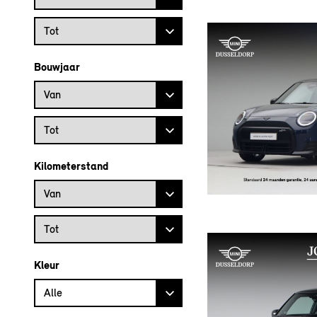
Prijs tot
Tot
Bouwjaar
Bouwjaar vanaf
Van
Bouwjaar tot
Tot
Kilometerstand
Kilometerstand vanaf
Van
Kilometerstand tot
Tot
Kleur
Alle