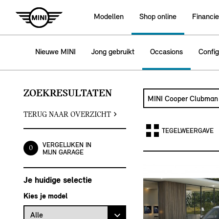
Modellen
Shop online
Financie
Nieuwe MINI
Jong gebruikt
Occasions
Config
ZOEKRESULTATEN
Zoek naar een autom
Typ een automodel in
TERUG NAAR OVERZICHT
TEGELWEERGAVE
VERGELIJKEN IN
0
MIJN GARAGE
Je huidige selectie
Kies je model
Alle