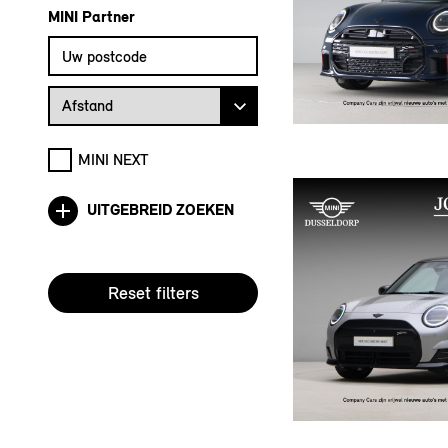
MINI Partner
Vul uw postcode in om de dichtstbijzijnde MINI dealer te vin
Afstand van uw postcode tot de MINI Dealer
Afstand
MINI NEXT
UITGEBREID ZOEKEN
Reset filters