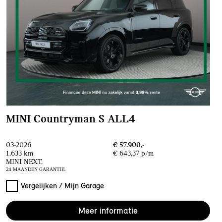
MINI Countryman S ALL4
03-2026
€ 57.900,-
1.633 km
€ 643,37 p/m
MINI NEXT.
24 MAANDEN GARANTIE.
Vergelijken / Mijn Garage
Meer informatie