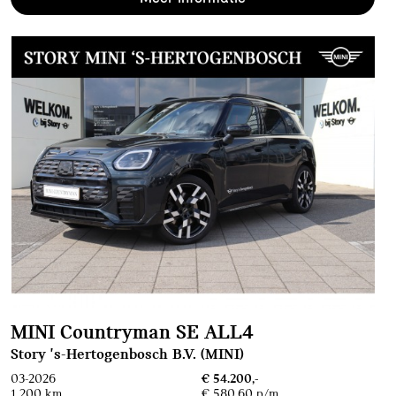
MINI Countryman SE ALL4
Story 's-Hertogenbosch B.V. (MINI)
03-2026
€ 54.200,-
1.200 km
€ 580,60 p/m