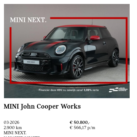
MINI John Cooper Works
03-2026
€ 50.800,-
2.900 km
€ 566,17 p/m
MINI NEXT.