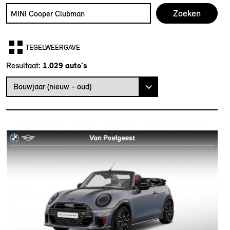
Zoek naar een automodel, bijvoorbeeld MINI Cooper Club
Typ een automodel in en druk op enter om te zoeken
TEGELWEERGAVE
Resultaat:
Bouwjaar (nieuw - oud)