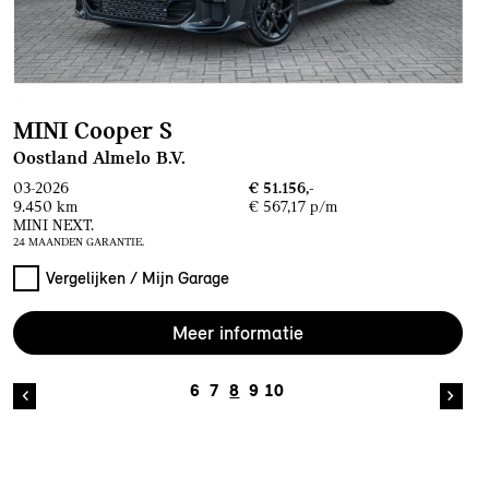
MINI Cooper S
Oostland Almelo B.V.
03-2026
€ 51.156,-
9.450 km
€ 567,17 p/m
MINI NEXT.
24 MAANDEN GARANTIE.
Vergelijken / Mijn Garage
Meer informatie
6
7
8
9
10