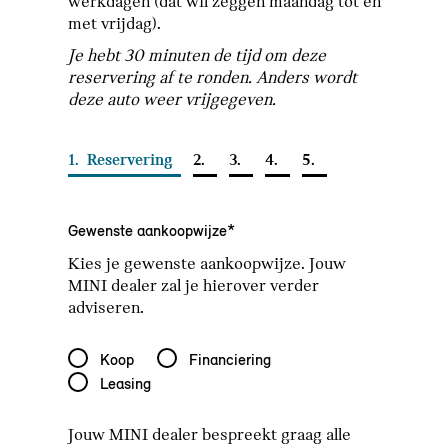
werkdagen (dat wil zeggen maandag tot en
met vrijdag).
Je hebt 30 minuten de tijd om deze
reservering af te ronden. Anders wordt
deze auto weer vrijgegeven.
1.
Reservering
2.
3.
4.
5.
Gewenste aankoopwijze*
Kies je gewenste aankoopwijze. Jouw
MINI dealer zal je hierover verder
adviseren.
Gewenste aankoopwijze*
Koop
Financiering
Leasing
Jouw MINI dealer bespreekt graag alle