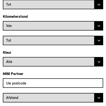
Bouwjaar tot
Tot
Kilometerstand
Kilometerstand vanaf
Van
Kilometerstand tot
Tot
Kleur
Alle
MINI Partner
Vul uw postcode in om de dichtstbijzijnde MINI dealer te vinden
Afstand van uw postcode tot de MINI Dealer
Afstand