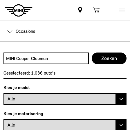
Occasions
Zoek naar een automodel, bijvoorbeeld MINI Cooper Club
Typ een automodel in en druk op enter om te zoeken
Geselecteerd:
1.036
auto's
Kies je model
Alle
Kies je motorisering
Alle