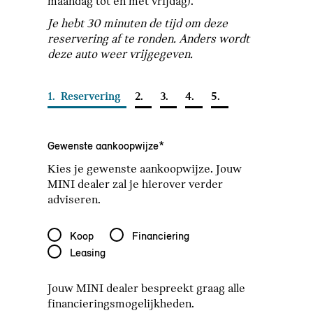
maandag tot en met vrijdag).
Je hebt 30 minuten de tijd om deze
reservering af te ronden. Anders wordt
deze auto weer vrijgegeven.
1.
Reservering
2.
3.
4.
5.
Gewenste aankoopwijze*
Kies je gewenste aankoopwijze. Jouw
MINI dealer zal je hierover verder
adviseren.
Gewenste aankoopwijze*
Koop
Financiering
Leasing
Jouw MINI dealer bespreekt graag alle
financieringsmogelijkheden.