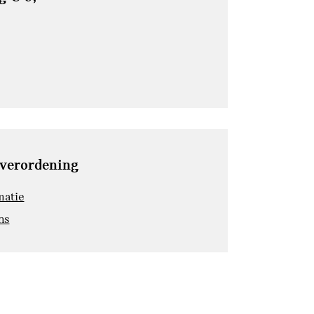
sverordening
matie
ns