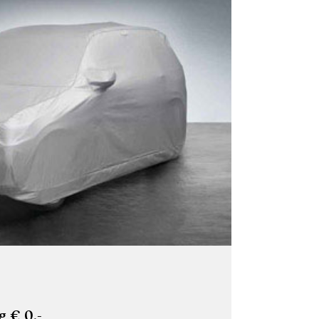
 € 0,-