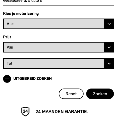
Geselecteerd:
0
auto's
Kies je motorisering
Alle
Prijs
Prijs vanaf
Van
Prijs tot
Tot
UITGEBREID ZOEKEN
Reset
Zoeken
24 MAANDEN GARANTIE.