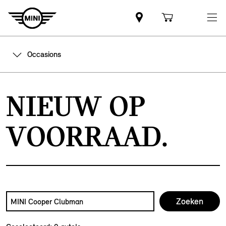
Occasions
NIEUW OP
VOORRAAD.
Zoek naar een automodel, bijvoorbeeld MINI Cooper Club
Typ een automodel in en druk op enter om te zoeken