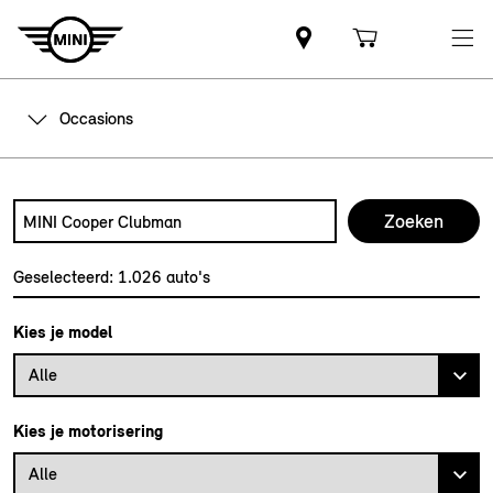
Occasions
Zoek naar een automodel, bijvoorbeeld MINI Cooper Club
Typ een automodel in en druk op enter om te zoeken
Geselecteerd:
1.026
auto's
Kies je model
Alle
Kies je motorisering
Alle