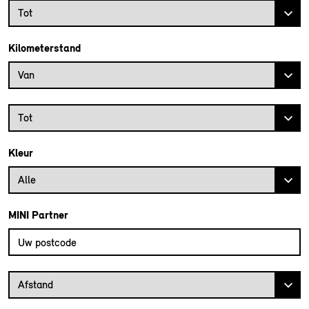
Bouwjaar tot
Tot
Kilometerstand
Kilometerstand vanaf
Van
Kilometerstand tot
Tot
Kleur
Alle
MINI Partner
Vul uw postcode in om de dichtstbijzijnde MINI dealer te vinden
Afstand van uw postcode tot de MINI Dealer
Afstand