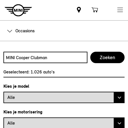
Occasions
Zoek naar een automodel, bijvoorbeeld MINI Cooper Club
Typ een automodel in en druk op enter om te zoeken
Geselecteerd:
1.026
auto's
Kies je model
Alle
Kies je motorisering
Alle