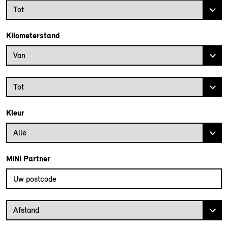
Bouwjaar tot
Tot
Kilometerstand
Kilometerstand vanaf
Van
Kilometerstand tot
Tot
Kleur
Alle
MINI Partner
Vul uw postcode in om de dichtstbijzijnde MINI dealer te vinden
Afstand van uw postcode tot de MINI Dealer
Afstand