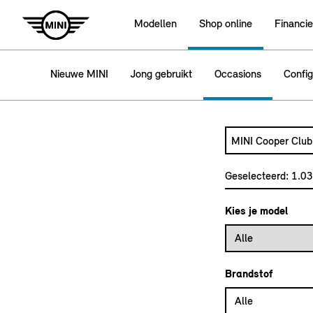
Modellen
Shop online
Financie
Nieuwe MINI
Jong gebruikt
Occasions
Config
Zoek naar een a
Typ een automode
Geselecteerd:
1.0
Kies je model
Alle
Brandstof
Alle