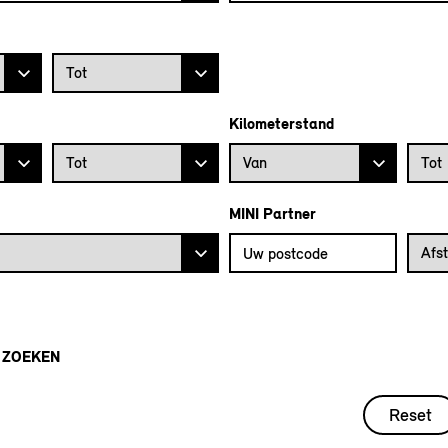
Prijs tot
Tot
Kilometerstand
Bouwjaar tot
Kilometerstand vanaf
Kilome
Tot
Van
Tot
MINI Partner
Vul uw postcode in om de dichtstb
Afstan
Afs
 ZOEKEN
Reset