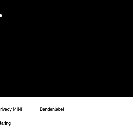
e
rivacy MINI
Bandenlabel
laring