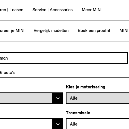
ren | Leasen
Service | Accessories
Meer MINI
ureer je MINI
Vergelijk modellen
Boek een proefrit
MINI
utomodel, bijvoorbeeld MINI Cooper Clubman
l in en druk op enter om te zoeken
36
auto's
Kies je motorisering
Alle
Transmissie
Alle