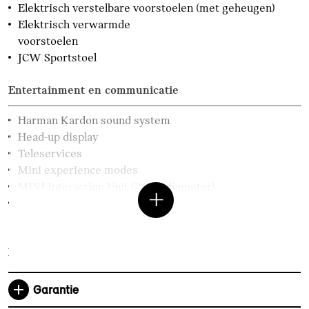
Elektrisch verstelbare voorstoelen (met geheugen)
Elektrisch verwarmde
voorstoelen
JCW Sportstoel
Entertainment en communicatie
Harman Kardon sound system
Head-up display
Teleservices
Mini experience modes
MINI Interaction Unit (24cm diameter)
Personal eSIM (5G-
voorbereiding)
Exterieur
17" John Cooper Works Sprint Spoke black
Garantie
Windscherm