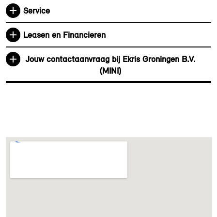
Service
Elektrische voorzieningen
Leasen en Financieren
Parking assistant plus
Comfort Access incl.
Jouw contactaanvraag bij Ekris Groningen B.V.
"MINI Digital Key Plus"
(MINI)
Draadloos oplaadstation
Driving Assistant
Driving Assistant Plus
High-beam assistant
Parking Assistant
Servotronic
Aandrijving en onderstel
JCW adaptief sportonderstel