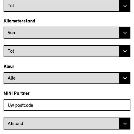
Bouwjaar tot
Tot
Kilometerstand
Kilometerstand vanaf
Van
Kilometerstand tot
Tot
Kleur
Alle
MINI Partner
Vul uw postcode in om de dichtstbijzijnde MINI dealer te vinden
Afstand van uw postcode tot de MINI Dealer
Afstand