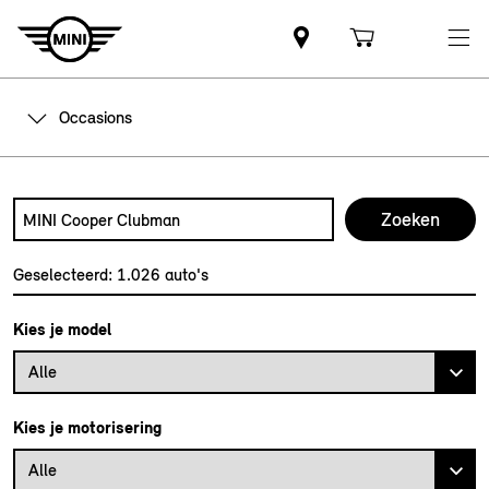
Occasions
Zoek naar een automodel, bijvoorbeeld MINI Cooper Club
Typ een automodel in en druk op enter om te zoeken
Geselecteerd:
1.026
auto's
Kies je model
Alle
Kies je motorisering
Alle