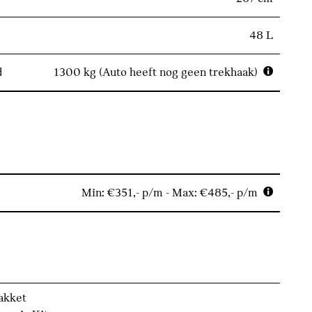
48 L
d
1300 kg (Auto heeft nog geen trekhaak)
Min: €351,- p/m - Max: €485,- p/m
akket