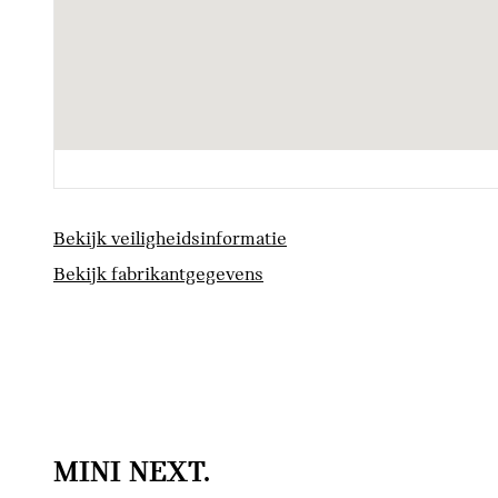
Automatische sporttransmissie met stuurschakeling
Veiligheid
ISOFIX bevestiging
Bekijk veiligheidsinformatie
Bekijk fabrikantgegevens
MINI NEXT.