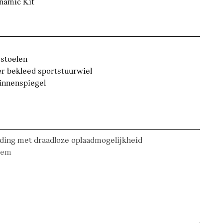
namic Kit
stoelen
r bekleed sportstuurwiel
innenspiegel
ding met draadloze oplaadmogelijkheid
tem