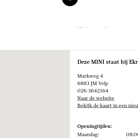
dakspoiler
Glazen panoramadak
n
LED-koplampen
Mistlamp achter
Deze MINI staat bij Ek
Markweg 4
6883 JM Velp
026-3642164
Bandenspanningsweergav
Naar de website
Buitenspiegels elektrisch 
Bekijk de kaart in een nie
Achteruitrijcamera
Openingtijden:
Maandag:
08:0