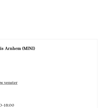
ris Arnhem (MINI)
esysteem
inklapbaar
uw venster
0–18:00