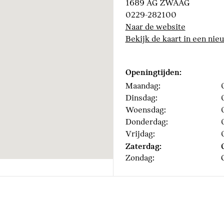
1689 AG ZWAAG
Alarmsysteem klasse 3 (V
0229-282100
Comfort Access
Naar de website
Bekijk de kaart in een nie
Steptronic transmissie
Openingtijden:
Maandag:
Dinsdag:
Woensdag:
Akoestische waarschuwing
Donderdag:
Actieve Voetgangersbesc
Vrijdag:
Zaterdag:
Zondag: