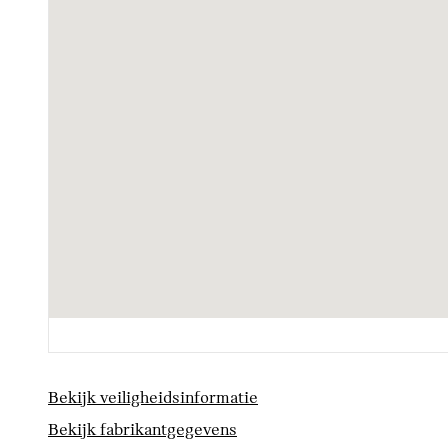
Bandenspanningsweergavesysteem
Cruise control
Aandrijving en onderstel
NoodLaadkabel (Mode 2)
Vierwielaandrijving ALL4
Veiligheid
ISOFIX bevestiging
Akoestische waarschuwing veiligheidsgordel
Bekijk veiligheidsinformatie
Bekijk fabrikantgegevens