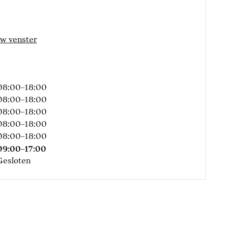
bV/SCM)
uw venster
08:00–18:00
08:00–18:00
08:00–18:00
 voor voetgangers
08:00–18:00
herming
08:00–18:00
09:00–17:00
Gesloten