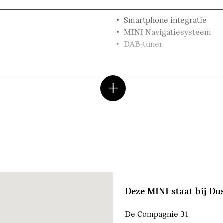
Smartphone integratie
MINI Navigatiesysteem
DAB-tuner
dak in carrosseriekleur
LED-mistlampen voor
Colour Line Carbon Black
Deze MINI staat bij Dus
De Compagnie 31
Buitenspiegels elektrisch 