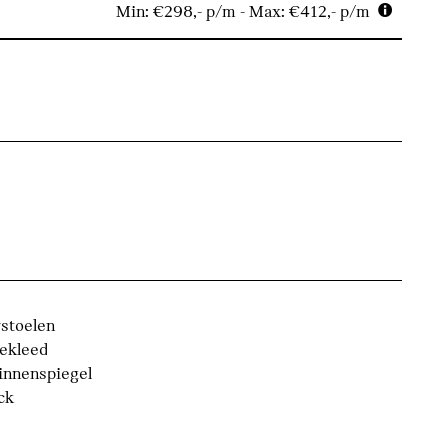
Min: €298,- p/m - Max: €412,- p/m
stoelen
bekleed
innenspiegel
ck