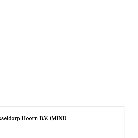
seldorp Hoorn B.V. (MINI)
inklapbaar