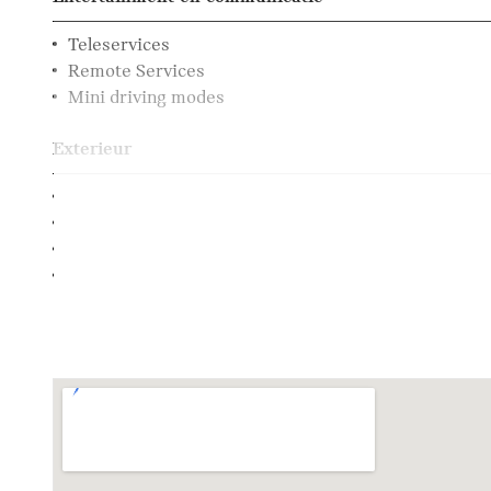
Teleservices
Remote Services
Mini driving modes
Exterieur
18" LM Pin Spoke zwart
LED-koplampen met uitgebreide functies
Dakdraagsysteem
Mistlamp achter
Klimaatbeheersing
Automatische airconditioning 2-zone
Elektrische voorzieningen
MINI Car Sharing voorbereiding