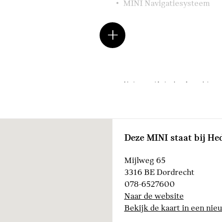
MINI Navigatiesysteem
LED-koplampen
LED koplampen
Extra getint glas in achter
dak in carrosseriekleur
18" LM Star Spoke zwart
Deze MINI staat bij He
Automatische aircondition
Mijlweg 65
3316 BE Dordrecht
078-6527600
Naar de website
Cruise control
Bekijk de kaart in een nie
Alarmsysteem klasse 3 (V
Bandenspanningsweergav