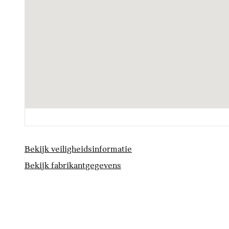
Aandrijving en onderstel
Anti blokkeer systeem
Veiligheid
ISOFIX bevestiging
Elektronisch Stabiliteits Programma
Bekijk veiligheidsinformatie
Bekijk fabrikantgegevens