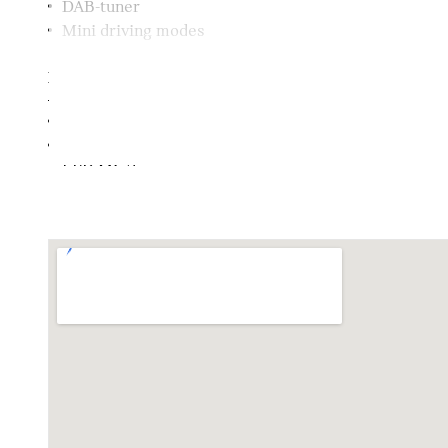
DAB-tuner
Mini driving modes
Exterieur
LED-mistlampen voor
LED achterlichten
LED Mistlampen
dakspoiler
Mistlamp achter
Klimaatbeheersing
Airco
Elektrische voorzieningen
MINI Car Sharing voorbereiding
Regensensor
Buitenspiegels elektrisch inklapbaar