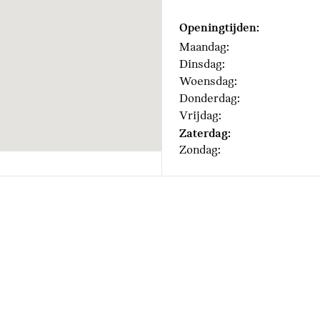
Openingtijden:
Maandag:
Dinsdag:
Steptronic transmissie me
Woensdag:
Donderdag:
Vrijdag:
Airbag bestuurder
Zaterdag:
Akoestische waarschuwing 
Zondag: