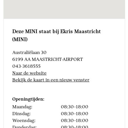
Rondomzicht camera
Servotronic
Parking Assistant
Aandrijving en onderstel
Deze MINI staat bij Ekris Maastricht
(MINI)
Vierwielaandrijving ALL4
Australiëlaan 30
Veiligheid
6199 AA MAASTRICHT-AIRPORT
043-3618555
Akoestische bescherming voor voetgangers
Naar de website
Bekijk de kaart in een nieuw venster
Openingtijden:
Maandag:
08:30–18:00
Dinsdag:
08:30–18:00
Woensdag:
08:30–18:00
Donderdag:
08:30–18:00