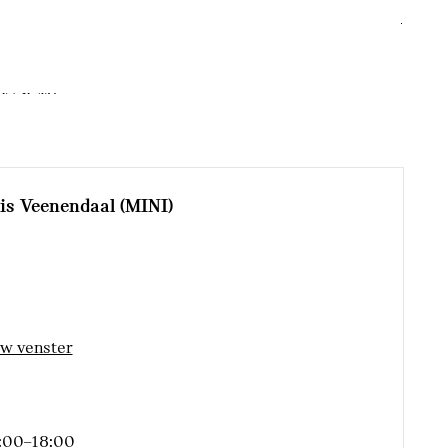
esysteem
bV/SCM)
ris Veenendaal (MINI)
herming
uw venster
:00–18:00