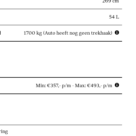
269 cm
54 L
d
1700 kg (Auto heeft nog geen trekhaak)
Min: €357,- p/m - Max: €493,- p/m
ring