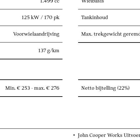
1.499 cc
Wielbasis
125 kW / 170 pk
Tankinhoud
Voorwielaandrijving
Max. trekgewicht gerem
137 g/km
Min. € 253 - max. € 276
Netto bijtelling (22%)
John Cooper Works Uitvoe