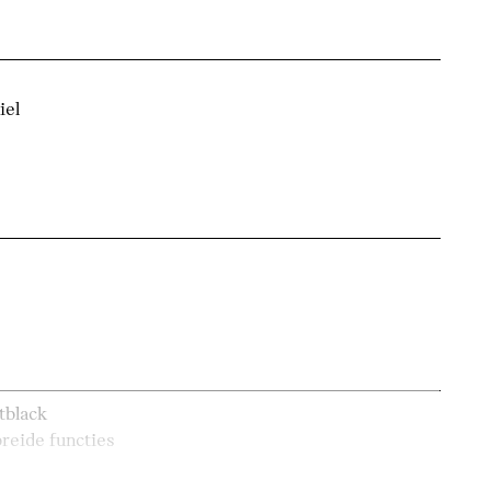
iel
tblack
reide functies