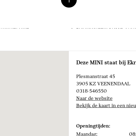
Driving Assistant
Bandenspanningsweergav
stuurderzijde
Alarmsysteem klasse 3 (V
High-beam assistant
Deze MINI staat bij Ek
Adaptief onderstel
stuurwiel
Vergrote brandstoftank
Plesmanstraat 45
3905 KZ VEENENDAAL
0318-546550
Actieve Voetgangersbesc
Naar de website
Bekijk de kaart in een nie
Openingtijden:
Maandag:
08