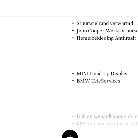
Stuurwielrand verwarmd
John Cooper Works stuurw
Hemelbekleding Anthrazit
MINI Head-Up Display
BMW TeleServices
Dak en spiegelkappen in Je
LED-koplampen met uitgeb