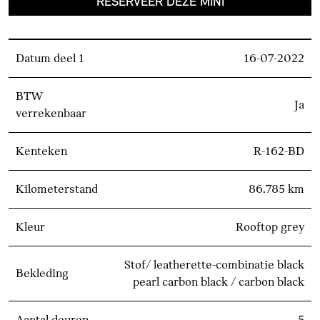
RESERVEER DEZE MINI
Datum deel 1
16-07-2022
BTW
Ja
verrekenbaar
Kenteken
R-162-BD
Kilometerstand
86.785 km
Kleur
Rooftop grey
Stof/ leatherette-combinatie black
Bekleding
pearl carbon black / carbon black
Aantal deuren
5