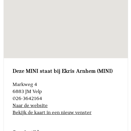
Mistlamp achter
17 inch LM Tentacle Spoke black
Piano Black Exterior
pack
Klimaatbeheersing
Automatische airconditioning 2-zone
Elektrische voorzieningen
Deze MINI staat bij Ekris Arnhem (MINI)
Cruise control
Buitenspiegels
Markweg 4
elektrisch inklapbaar
6883 JM Velp
Bandenspanningsweergavesysteem
026-3642164
MINI Car Sharing
Naar de website
voorbereiding
Bekijk de kaart in een nieuw venster
Alarmsysteem klasse 3 (VbV/SCM)
Regen- en lichtsensor