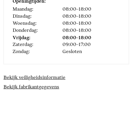
Alarmsignaal (Intern)
Openingtijden:
Driving Assistant
Maandag:
08:00–18:00
Dinsdag:
08:00–18:00
Aandrijving en onderstel
Woensdag:
08:00–18:00
Donderdag:
08:00–18:00
Kilometertacho
Vrijdag:
08:00–18:00
Steptronic transmissie
Zaterdag:
09:00–17:00
met dubbele koppeling
Zondag:
Gesloten
Veiligheid
ISOFIX bevestiging
Bekijk veiligheidsinformatie
Akoestische
Bekijk fabrikantgegevens
waarschuwing
veiligheidsgordel
Actieve Voetgangersbescherming