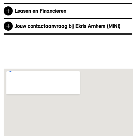
MINI Navigatiesysteem
Leasen en Financieren
Smartphone integratie
Teleservices
Jouw contactaanvraag bij Ekris Arnhem (MINI)
Remote Services
Mini driving modes
Boordcomputer
(compact)
DAB-tuner
Exterieur
Witte knipperlichten
Extra getint glas in
achterportierruiten en
achterruit
Dak en buitenspiegels uitgevoerd in zwart
LED-koplampen
Black bonnet stripes