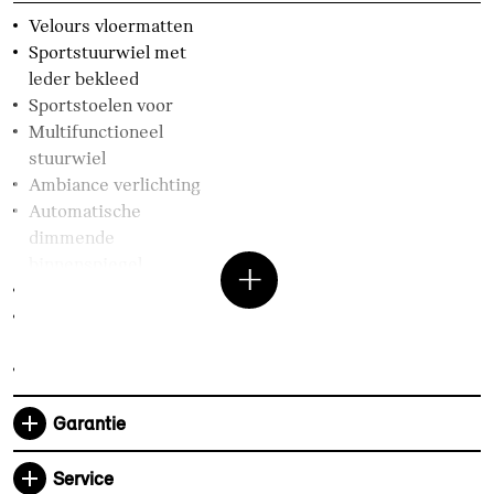
Velours vloermatten
Sportstuurwiel met
leder bekleed
Sportstoelen voor
Multifunctioneel
stuurwiel
Ambiance verlichting
Automatische
dimmende
binnenspiegel
Middenarmsteun voor
Interieurpanelen Piano
Black
In hoogte verstelbare psssagiersstoel
Hemelbekleding
Anthrazit
Garantie
Entertainment en communicatie
Service