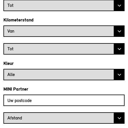
Bouwjaar tot
Tot
Kilometerstand
Kilometerstand vanaf
Van
Kilometerstand tot
Tot
Kleur
Alle
MINI Partner
Vul uw postcode in om de dichtstbijzijnde MINI dealer te vinden
Afstand van uw postcode tot de MINI Dealer
Afstand