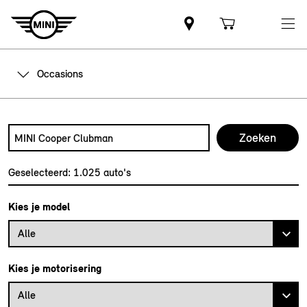
Occasions
Zoek naar een automodel, bijvoorbeeld MINI Cooper Club
Typ een automodel in en druk op enter om te zoeken
Geselecteerd:
1.025
auto's
Kies je model
Alle
Kies je motorisering
Alle