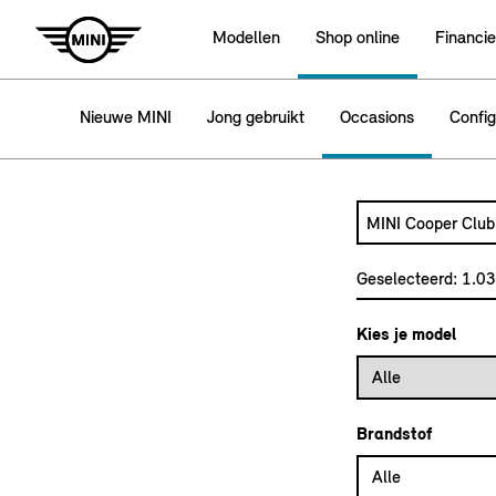
Modellen
Shop online
Financie
Nieuwe MINI
Jong gebruikt
Occasions
Config
Zoek naar een a
Typ een automode
Geselecteerd:
1.0
Kies je model
Alle
Brandstof
Alle