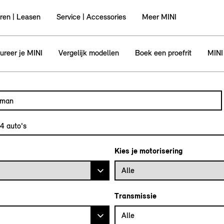
ren | Leasen
Service | Accessories
Meer MINI
ureer je MINI
Vergelijk modellen
Boek een proefrit
MINI
utomodel, bijvoorbeeld MINI Cooper Clubman
l in en druk op enter om te zoeken
34
auto's
Kies je motorisering
Alle
Transmissie
Alle