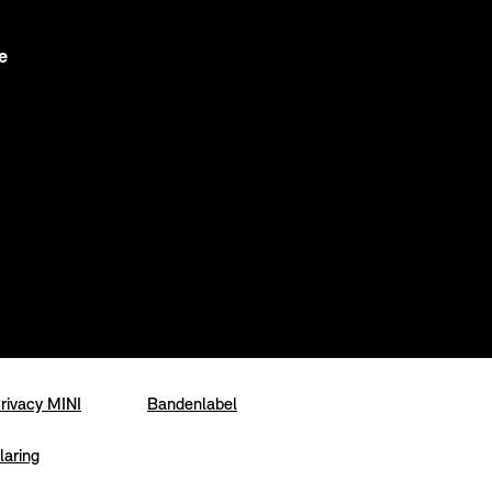
e
rivacy MINI
Bandenlabel
laring