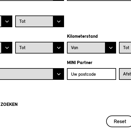
Prijs tot
Tot
Kilometerstand
Bouwjaar tot
Kilometerstand vanaf
Kilome
Tot
Van
Tot
MINI Partner
Vul uw postcode in om de dichtstb
Afstan
Afs
 ZOEKEN
Reset