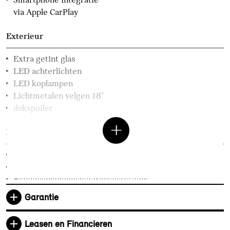
via Apple CarPlay
Exterieur
Extra getint glas
LED achterlichten
LED koplampen
Lichtmetalen velgen 18"
dakspoiler
Elektrische voorzieningen
Achteruitrijcamera
Comfort Access
Bandenspanningsweergavesysteem
Regen- en lichtsensor
Garantie
Aandrijving en onderstel
Leasen en Financieren