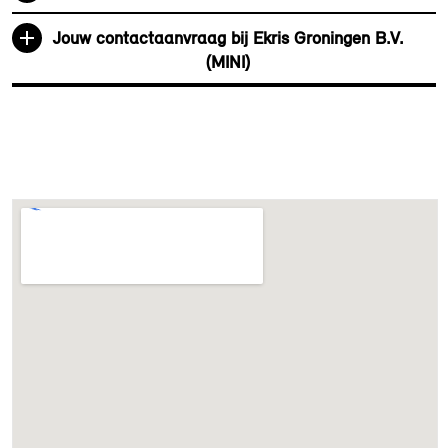
Anti blokkeer systeem
Jouw contactaanvraag bij Ekris Groningen B.V.
(MINI)
Veiligheid
Elektronisch Stabiliteits Programma
Passagiersairbag