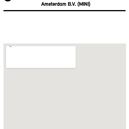
Amsterdam B.V. (MINI)
achterruit
LED-koplampen met uitgebreide functies
Elektrische voorzieningen
Alarmsysteem klasse 3 (VbV/SCM)
Comfort Access
Driving Assistant
High-beam assistant
Parking Assistant
Automatisch dimmende
binnen- en buitenspiegel
bestuurderzijde
Bandenspanningsweergavesysteem
Draadloos oplaadstation
Aandrijving en onderstel
Steptronic transmissie met dubbele koppeling