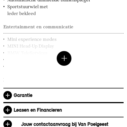
Sportstuurwiel met
leder bekleed
Entertainment en communicatie
Mini experience modes
MINI Head-Up Display
BMW TeleServices
DAB-tuner
MINI Interaction Unit
Exterieur
Glazen panoramadak
Garantie
17 inch Parallel Spoke 2-
tone
Leasen en Financieren
Dak en spiegelkappen in Jetblack
Extra getint glas in
Jouw contactaanvraag bij Van Poelgeest
achterportierruiten en