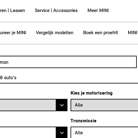
ren | Leasen
Service | Accessories
Meer MINI
ureer je MINI
Vergelijk modellen
Boek een proefrit
MINI
utomodel, bijvoorbeeld MINI Cooper Clubman
l in en druk op enter om te zoeken
28
auto's
Kies je motorisering
Alle
Transmissie
Alle