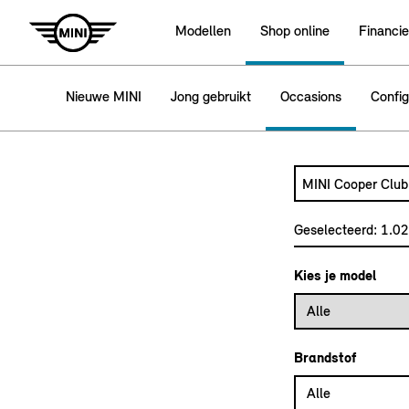
Modellen
Shop online
Financie
Nieuwe MINI
Jong gebruikt
Occasions
Config
Zoek naar een a
Typ een automode
Geselecteerd:
1.0
Kies je model
Alle
Brandstof
Alle