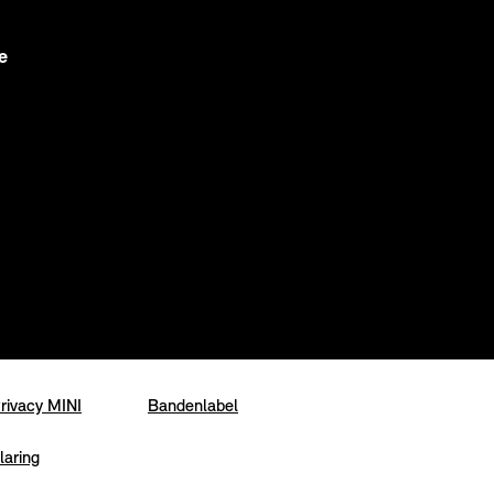
e
rivacy MINI
Bandenlabel
laring