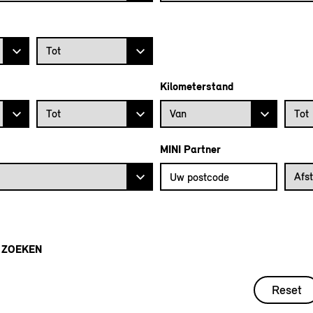
Prijs tot
Tot
Kilometerstand
Bouwjaar tot
Kilometerstand vanaf
Kilome
Tot
Van
Tot
MINI Partner
Vul uw postcode in om de dichtstb
Afstan
Afs
 ZOEKEN
Reset