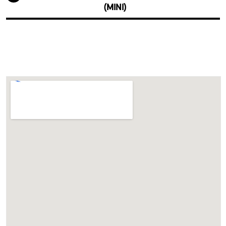
(MINI)
Draadloos oplaadstation
Driving Assistant
High-beam assistant
Parking Assistant
Servotronic
Aandrijving en onderstel
Adaptief onderstel