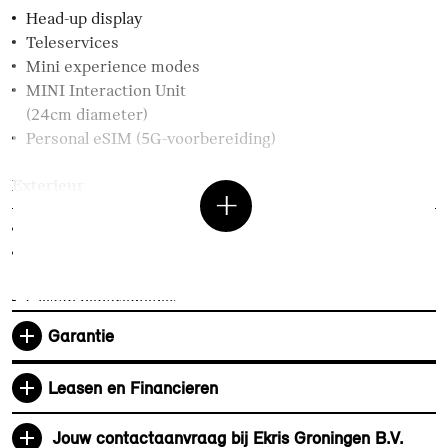
Head-up display
Teleservices
Mini experience modes
MINI Interaction Unit
(24cm diameter)
Personal eSIM (5G-voorbereiding)
Exterieur
17" John Cooper Works Sprint Spoke black
Dak en buitenspiegels in
carrosseriekleur
Glazen panoramadak
Extra getint glas
Garantie
Elektrische voorzieningen
Leasen en Financieren
Comfort Access incl. "MINI Digital Key Plus"
Jouw contactaanvraag bij Ekris Groningen B.V.
Cruise control