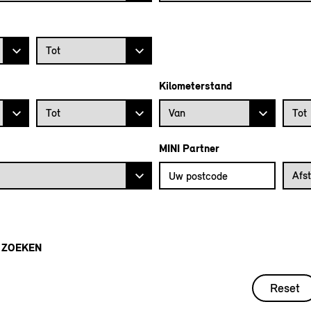
Prijs tot
Tot
Kilometerstand
Bouwjaar tot
Kilometerstand vanaf
Kilome
Tot
Van
Tot
MINI Partner
Vul uw postcode in om de dichtstb
Afstan
Afs
 ZOEKEN
Reset