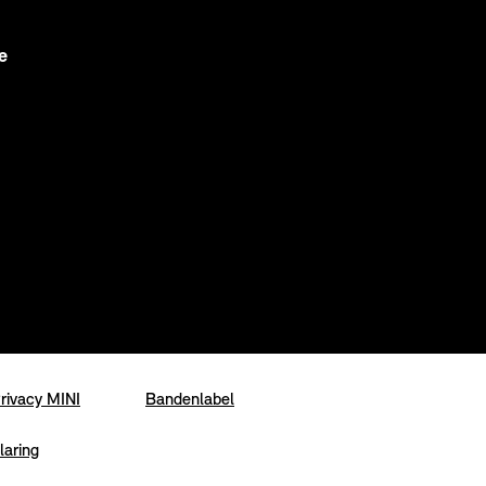
e
rivacy MINI
Bandenlabel
laring