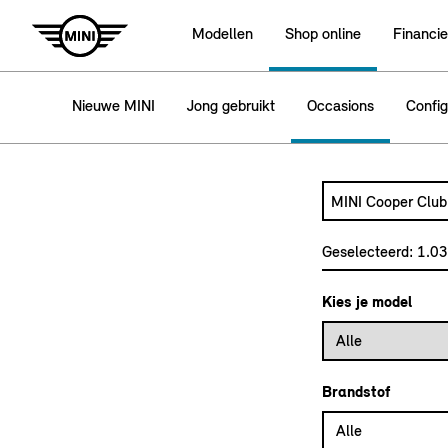
Modellen
Shop online
Financie
Nieuwe MINI
Jong gebruikt
Occasions
Config
Zoek naar een a
Typ een automode
Geselecteerd:
1.0
Kies je model
Alle
Brandstof
Alle