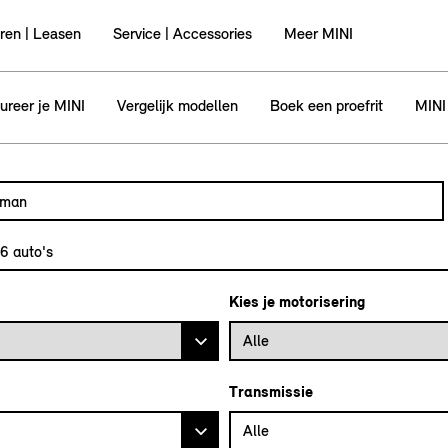
ren | Leasen
Service | Accessories
Meer MINI
ureer je MINI
Vergelijk modellen
Boek een proefrit
MINI
utomodel, bijvoorbeeld MINI Cooper Clubman
l in en druk op enter om te zoeken
36
auto's
Kies je motorisering
Alle
Transmissie
Alle