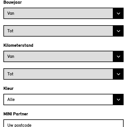
Bouwjaar
Bouwjaar vanaf
Van
Bouwjaar tot
Tot
Kilometerstand
Kilometerstand vanaf
Van
Kilometerstand tot
Tot
Kleur
Alle
MINI Partner
Vul uw postcode in om de dichtstbijzijnde MINI dealer te vinden