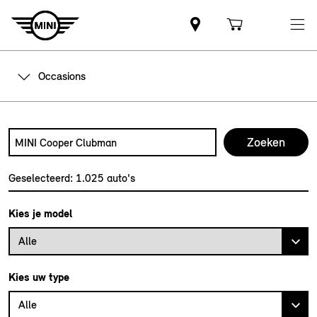
Occasions
Zoek naar een automodel, bijvoorbeeld MINI Cooper Club
Typ een automodel in en druk op enter om te zoeken
Geselecteerd:
1.025
auto's
Kies je model
Alle
Kies uw type
Alle