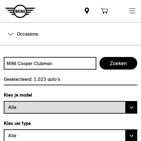
Occasions
Zoek naar een automodel, bijvoorbeeld MINI Cooper Club
Typ een automodel in en druk op enter om te zoeken
Geselecteerd:
1.023
auto's
Kies je model
Alle
Kies uw type
Alle