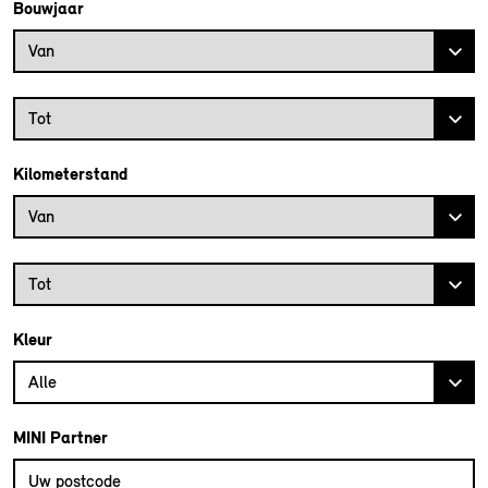
Bouwjaar
Bouwjaar vanaf
Van
Bouwjaar tot
Tot
Kilometerstand
Kilometerstand vanaf
Van
Kilometerstand tot
Tot
Kleur
Alle
MINI Partner
Vul uw postcode in om de dichtstbijzijnde MINI dealer te vinden