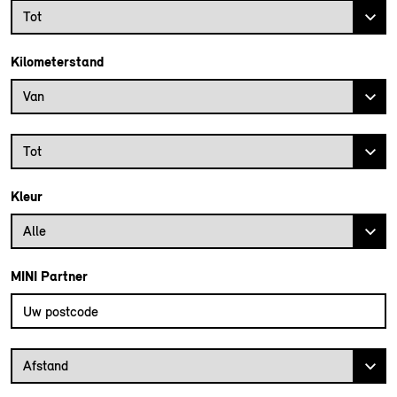
Bouwjaar tot
Tot
Kilometerstand
Kilometerstand vanaf
Van
Kilometerstand tot
Tot
Kleur
Alle
MINI Partner
Vul uw postcode in om de dichtstbijzijnde MINI dealer te vinden
Afstand van uw postcode tot de MINI Dealer
Afstand