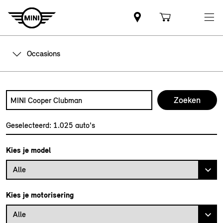
Occasions
Zoek naar een automodel, bijvoorbeeld MINI Cooper Club
Typ een automodel in en druk op enter om te zoeken
Geselecteerd:
1.025
auto's
Kies je model
Alle
Kies je motorisering
Alle