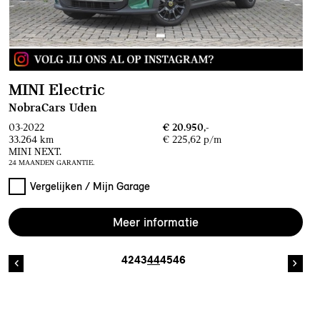
MINI Electric
NobraCars Uden
03-2022
€ 20.950,-
33.264 km
€ 225,62 p/m
MINI NEXT.
24 MAANDEN GARANTIE.
Vergelijken / Mijn Garage
Meer informatie
42
43
44
45
46