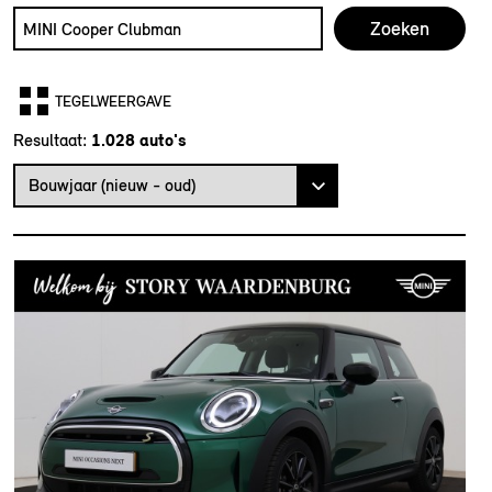
Zoek naar een automodel, bijvoorbeeld MINI Cooper Club
Typ een automodel in en druk op enter om te zoeken
TEGELWEERGAVE
Resultaat:
Bouwjaar (nieuw - oud)