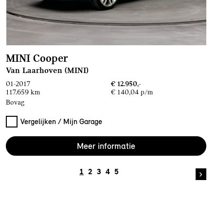
MINI Cooper
Van Laarhoven (MINI)
01-2017
€ 12.950,-
117.659 km
€ 140,04 p/m
Bovag
Vergelijken / Mijn Garage
Meer informatie
1
2
3
4
5