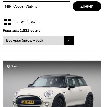
Zoek naar een automodel, bijvoorbeeld MINI Cooper Club
Typ een automodel in en druk op enter om te zoeken
TEGELWEERGAVE
Resultaat:
Bouwjaar (nieuw - oud)